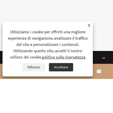
X
Utilizziamo i cookie per offrirti una migliore
esperienza di navigazione, analizzare il traffico
del sito e personalizzare i contenuti.
Utilizzando questo sito, accetti il ​​nostro
Chi siamo
utilizzo dei cookie.
politica sulla riservatezza
Rifiutare
Accettare
Prodotti




Notizia
Contattaci